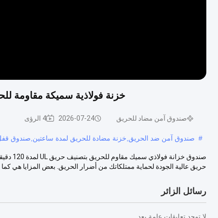
خزنة فولاذية سميكة مقاومة للحريق، تصنيف UL للحريق، 20
صندوق آمن مضاد للحريق
2026-07-24
4 الرؤى
#
صندوق آمن ضد الحريق,خزنة مضادة للحريق لمدة ساعتين,صندوق قفل
صندوق خز
حريق عالية الجودة لحماية ممتلكاتك من أضرار الحريق. بعض المزايا هي كما ي
رسائل الزائر
لا توجد تعليقات عامة بعد