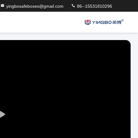
yingbosafeboxes@gmail.com
86--15531810296