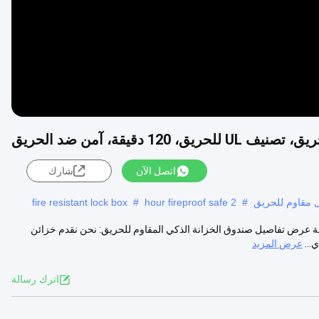
1 دقيقة، آمن ضد الحريق
اتصل الآن
شارك
 مقاوم للحريق
#
2 hour fireproof safe
#
fire resistant lock box
انة فولاذي سميك مقاوم للحريق بتصنيف حريق UL لمدة 120 دقيقة عرض تفاصيل صندوق الخزانة الذكي المقاوم للحريق: نحن نقدم خزائن
...
عرض المزيد
اترك رسالة