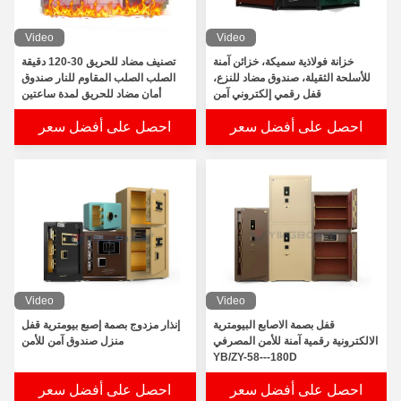
Video
Video
خزانة فولاذية سميكة، خزائن آمنة
تصنيف مضاد للحريق 30-120 دقيقة
للأسلحة الثقيلة، صندوق مضاد للنزع،
الصلب الصلب المقاوم للنار صندوق
قفل رقمي إلكتروني آمن
أمان مضاد للحريق لمدة ساعتين
احصل على أفضل سعر
احصل على أفضل سعر
Video
Video
قفل بصمة الاصابع البيومترية
إنذار مزدوج بصمة إصبع بيومترية قفل
الالكترونية رقمية آمنة للأمن المصرفي
منزل صندوق آمن للأمن
YB/ZY-58---180D
احصل على أفضل سعر
احصل على أفضل سعر