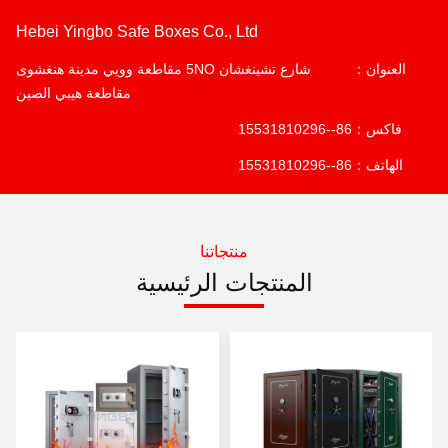
Hebei Yingbo Safe Boxes Co., Ltd
العنوان：
شارع تشينغشان 5NO مقاطعة وويي مدينة هنغشوى
مقاطعة هيبي الصين
فاكس：
86--15531810296
الهاتف：
86--15531810296
منتجاتنا
المنتجات الرئيسية