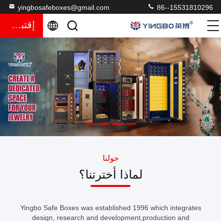
yingbosafeboxes@gmail.com
86--15531810296
إقتباس
حولنا
لماذا أخترتنا؟
Yingbo Safe Boxes was established 1996 which integrates
design, research and development,production and