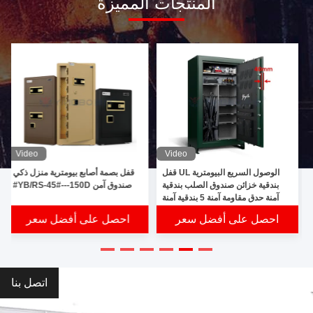
المنتجات المميزة
partners' pre-
sale plans,
high-definition
photos, lifetime
technical
Video
Video
الوصول السريع البيومترية UL قفل
قفل بصمة أصابع بيومترية منزل ذكي
+
support
بندقية خزائن صندوق الصلب بندقية
صندوق آمن YB/RS-45#---150D#
آمنة حدق مقاومة آمنة 5 بندقية آمنة
احصل على أفضل سعر
احصل على أفضل سعر
خدمة الزبائن
اتصل بنا