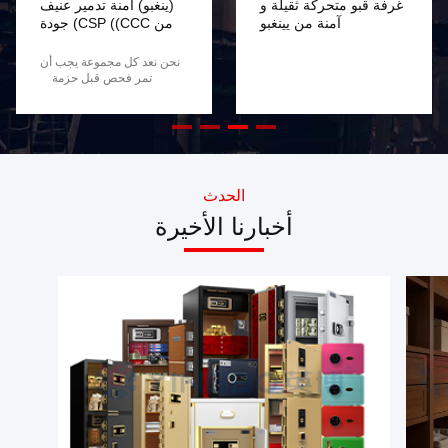
غرفة قبو متحركة ثقيلة و
(ينغبو) آمنة تدمير عنيف
آمنة من يينغبو
من CSP ((CCC) جودة
نحن نعد كل مجموعة يجب أن
تمر فحص قبل حزمة
الحدث
أخبارنا الأخيرة