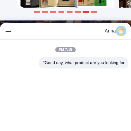
Anna
7:15 PM
Good day, what product are you looking for?
HEBEI YINGBO SAFE BOXES CO., LTD
yingbosafeboxes@gmail.com
86--15531810296
شارع تشينغشان 5NO مقاطعة وويي مدينة هنغشوى مقاطعة هيبي