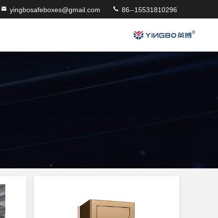
yingbosafeboxes@gmail.com
86--15531810296