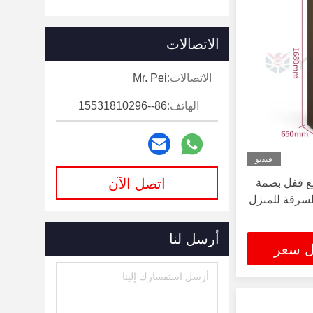
الاتصالات
الاتصالات:
Mr. Pei
الهاتف:
86--15531810296
فيديو
اتصل الآن
ع قفل بصمة
لسرقة للمنزل
أرسل لنا
ل سعر