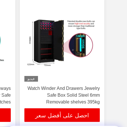
فيديو
 ways
Watch Winder And Drawers Jewelry
 Safe
Safe Box Solid Steel 6mm
tches
Removable shelves 395kg
احصل على أفضل سعر