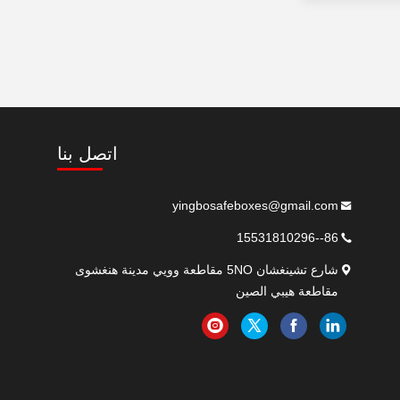
اتصل بنا
yingbosafeboxes@gmail.com
86--15531810296
شارع تشينغشان 5NO مقاطعة وويي مدينة هنغشوى
مقاطعة هيبي الصين