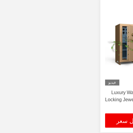
فيديو
8 Luxury W
Locking Jewe
ل سعر