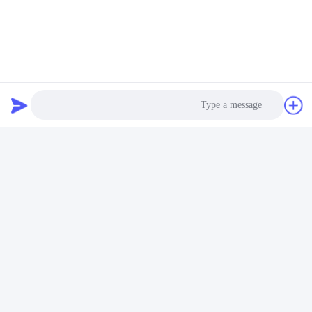
فيديو
فيديو
صندوق الأمان المنزلي بقفل
صندوق أمان بصمات الأصابع
بصمة الإصبع البيومتري،
الحيوية صندوق أمان ذكي
صندوق آمن للوثائق من
للأمن المنزلي YB/RS-100
الفولاذ عالي التحمل
احصل على أفضل سعر
احصل على أفضل سعر
Photo
HEBEI YINGBO SAFE BOXES CO., LTD
Video Call
yingbosafeboxes@gmail.com
Audio Call
86--15531810296
شارع تشينغشان 5NO مقاطعة وويي مدينة هنغشوى مقاطعة هيبي