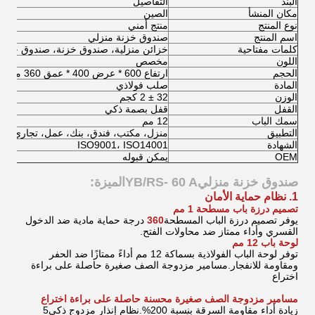
البند
التفاصيل
مكان المنشأ
الصين
نوع المنتج
منتج أمني
اسم المنتج
صندوق خزنة منزلي
كلمات مفتاحية
خزائن منزلية، صندوق خزنة، صندوق خزنة
اللون
مخصص
الحجم
ارتفاع 600 * عرض 400 * عمق 360 مم
المادة
صلب فولاذي
الوزن
32 ± 2 كجم
القفل
قفل بصمة ذكي
سمك الباب
12 مم
التطبيق
منزل، مكتب، فندق، بنك، عمل، تجاري
الشهادة
ISO9001، ISO14001
OEM
يمكن قبوله
صندوق خزنة منزلي
YB/RS- 60 A
الميزة:
1. نظام حماية الأمان
تصميم درزة باب مسطحة 1 مم
يوفر تصميم درزة الباب المسطحة
360
درجة
حماية مادية ضد الدخول
القسري وأداء ممتاز ضد محاولات الفتح.
لوحة باب 12 مم
توفر لوحة الباب الفولاذية بسماكة 12 مم أداءً ممتازًا ضد الحفر
ومقاومة للانفجار.
مسامير مزدوجة الصف صغيرة حاصلة على براءة
اختراع
مسامير مزدوجة الصف صغيرة محسنة حاصلة على براءة اختراع
زيادة أداء مقاومة السرقة بنسبة 200%.
نظام إنذار مزدوج ذكي
5