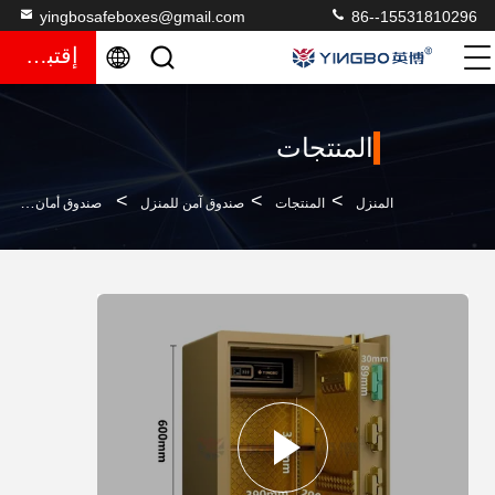
yingbosafeboxes@gmail.com
86--15531810296
إقتباس
المنتجات
>
>
>
المنزل
المنتجات
صندوق آمن للمنزل
صندوق أمان صغير آمن للمنزل، صندوق أمان منزلي بيومتري، آمن على لوحة المفاتيح، آمن للغاية