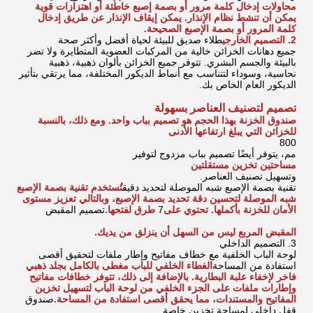
محاولات إدخال كلمة مرور أو بصمة إصبع خاطئة أو اهتزازات قوية
يمكن أن تنشط نظام الإنذار. يمكن إيقاف الإنذار عن طريق إدخال
كلمة المرور أو بصمة الإصبع الصحيحة.
2. التصميم الخارجي
طلاء صديق للبيئة لحياة أفضل وأكثر صحة
جميع دهانات الخزائن خالية من المركبات العضوية المتطايرة ولا تضر
بالبيئة والجسم البشري. تتوفر جميع الخزائن بألوان ذهبية، ذهبية
نحاسية، وسوداء لتتناسب مع أنماط الديكور المختلفة، مما يرتقي بتأثير
الديكور العام الخاص بك.
تصميم لتصنيف العناصر بسهولة
صندوق الخزنة بهذا الحجم هو تصميم بباب واحد. ومع ذلك، بالنسبة
للخزائن التي يبلغ ارتفاعها الأدنى
800
مم، يتوفر أيضًا تصميم بباب مزدوج لتوفير
مساحتين تخزين مستقلتين
وتسهيل تصنيف العناصر.
تقنية بصمة الإصبع شبه الموصلة لتحديد دقيق
تُستخدم تقنية بصمة الإصبع
شبه الموصلة لتحسين دقة تحديد بصمة الإصبع، وبالتالي تعزيز مستوى
الأمان للخزنة بأكملها. تحتوي على
7
طرق لفتحها.
تصميم المقبض
المقبض المربع ليس من السهل أن ينزلق من يديك.
3. التصميم الداخلي
لوحة الباب الخلفية مع خطاف مفاتيح وإطار ملفات لتحقيق أقصى
استفادة من المساحة
الغطاء الخلفي للباب مغطى بالكامل بجلد ذهبي
فاخر لإخفاء علبة البطارية. بالإضافة إلى ذلك، تتوفر خطافات مفاتيح
وإطارات ملفات على الجزء الخلفي من لوحة الباب لتسهيل تخزين
المفاتيح والمستندات، مما يحقق أقصى استفادة من المساحة.
صندوق
قفل داخلي لمساحة تخزين خاصة