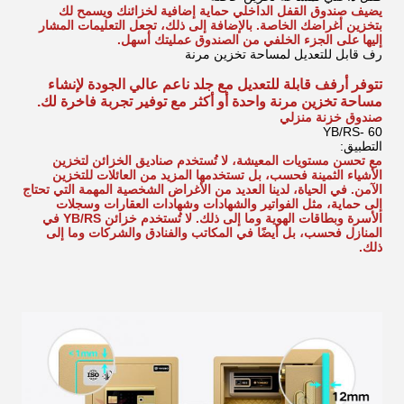
يضيف صندوق القفل الداخلي حماية إضافية لخزائنك ويسمح لك
بتخزين أغراضك الخاصة. بالإضافة إلى ذلك، تجعل التعليمات المشار
إليها على الجزء الخلفي من الصندوق عمليتك أسهل.
رف قابل للتعديل لمساحة تخزين مرنة
تتوفر أرفف قابلة للتعديل مع جلد ناعم عالي الجودة لإنشاء
مساحة تخزين مرنة واحدة أو أكثر مع توفير تجربة فاخرة لك.
صندوق خزنة منزلي
YB/RS- 60
التطبيق:
مع تحسن مستويات المعيشة، لا تُستخدم صناديق الخزائن لتخزين
الأشياء الثمينة فحسب، بل تستخدمها المزيد من العائلات للتخزين
الآمن. في الحياة، لدينا العديد من الأغراض الشخصية المهمة التي تحتاج
إلى حماية، مثل الفواتير والشهادات وشهادات العقارات وسجلات
الأسرة وبطاقات الهوية وما إلى ذلك. لا تُستخدم خزائن YB/RS في
المنازل فحسب، بل أيضًا في المكاتب والفنادق والشركات وما إلى
ذلك.