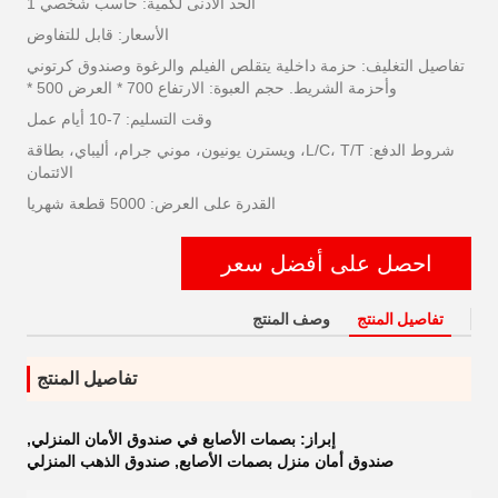
الحد الأدنى لكمية: حاسب شخصي 1
الأسعار: قابل للتفاوض
تفاصيل التغليف: حزمة داخلية يتقلص الفيلم والرغوة وصندوق كرتوني
وأحزمة الشريط. حجم العبوة: الارتفاع 700 * العرض 500 *
وقت التسليم: 7-10 أيام عمل
شروط الدفع: L/C، T/T، ويسترن يونيون، موني جرام، أليباي، بطاقة
الائتمان
القدرة على العرض: 5000 قطعة شهريا
احصل على أفضل سعر
تفاصيل المنتج
وصف المنتج
تفاصيل المنتج
إبراز:
بصمات الأصابع في صندوق الأمان المنزلي
,
صندوق أمان منزل بصمات الأصابع
,
صندوق الذهب المنزلي