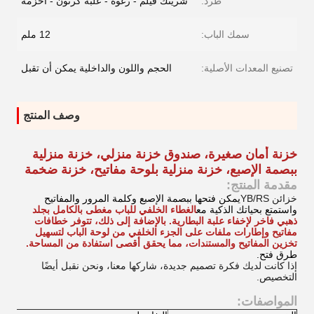
طَرد:
شرينك فيلم - رغوة - علبة كرتون - أحزمة
سمك الباب:
12 ملم
تصنيع المعدات الأصلية:
الحجم واللون والداخلية يمكن أن تقبل
وصف المنتج
خزنة أمان صغيرة، صندوق خزنة منزلي، خزنة منزلية
ببصمة الإصبع، خزنة منزلية بلوحة مفاتيح، خزنة ضخمة
مقدمة المنتج:
خزائن YB/RS
يمكن فتحها ببصمة الإصبع وكلمة المرور والمفاتيح
واستمتع بحياتك الذكية مع
الغطاء الخلفي للباب مغطى بالكامل بجلد
ذهبي فاخر لإخفاء علبة البطارية. بالإضافة إلى ذلك، تتوفر خطافات
مفاتيح وإطارات ملفات على الجزء الخلفي من لوحة الباب لتسهيل
تخزين المفاتيح والمستندات، مما يحقق أقصى استفادة من المساحة.
طرق فتح.
إذا كانت لديك فكرة تصميم جديدة، شاركها معنا، ونحن نقبل أيضًا
التخصيص.
المواصفات: