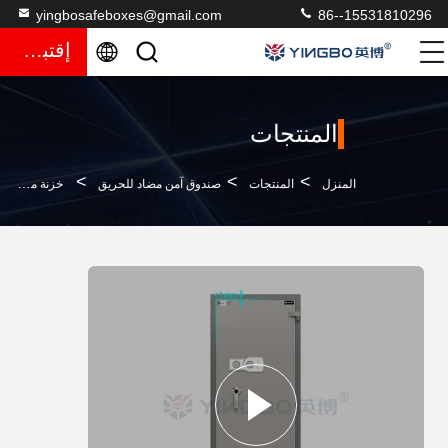
yingbosafeboxes@gmail.com
86--15531810296
إقتباس
المنتجات
>
>
>
المنزل
المنتجات
صندوق آمن مضاد للحريق
خزنة مقاومة للحريق من UL، مقاومة للسطو، آمنة من الفولاذ، مقاومة لدرجات الحرارة العالية