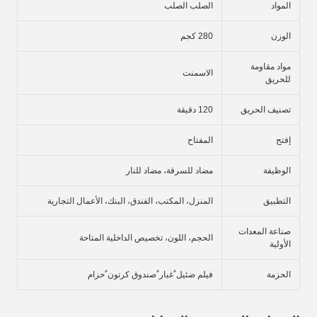
المواد
الصلب الصلب
الوزن
280 كجم
مواد مقاومة
الاسمنت
للحريق
تصنيف الحريق
120 دقيقة
إفتح
المفتاح
الوظيفة
مضاد للسرقة، مضاد للنار
التطبيق
المنزل، المكتب، الفندق، البنك، الأعمال التجارية
صناعة المعدات
الحجم، اللون، تخصيص الداخلية المتاحة
الأولية
الحزمة
فيلم ضئيل ٌغبار ٌصندوق كرتون ٌحزام