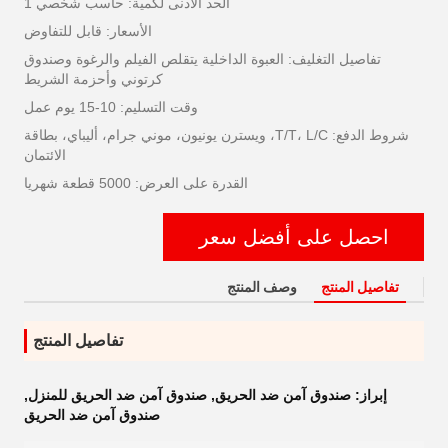
الحد الأدنى لكمية: حاسب شخصي 1
الأسعار: قابل للتفاوض
تفاصيل التغليف: العبوة الداخلية يتقلص الفيلم والرغوة وصندوق
كرتوني وأحزمة الشريط
وقت التسليم: 10-15 يوم عمل
شروط الدفع: T/T، L/C، ويسترن يونيون، موني جرام، أليباي، بطاقة
الائتمان
القدرة على العرض: 5000 قطعة شهريا
احصل على أفضل سعر
تفاصيل المنتج
وصف المنتج
تفاصيل المنتج
إبراز:
صندوق آمن ضد الحريق
,
صندوق آمن ضد الحريق للمنزل
,
صندوق آمن ضد الحريق