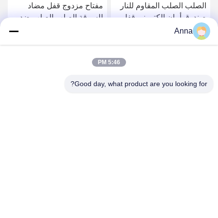
الصلب الصلب المقاوم للنار
مفتاح مزدوج قفل مضاد
صندوق أمان إلكتروني قفل
للسرقة الصلب الصلب ضد
رقمي تصنيف الحريق 30-
الحريق صندوق آمن للأمن
Anna
FB/FG-32---158
120mis YB / FG-48-128
احصل على أفضل سعر
احصل على أفضل سعر
5:46 PM
Good day, what product are you looking for?
HEBEI YINGBO SAFE BOXES CO., LTD
yingbosafeboxes@gmail.com
86--15531810296
شارع تشينغشان 5NO مقاطعة وويي مدينة هنغشوى مقاطعة هيبي
الصين