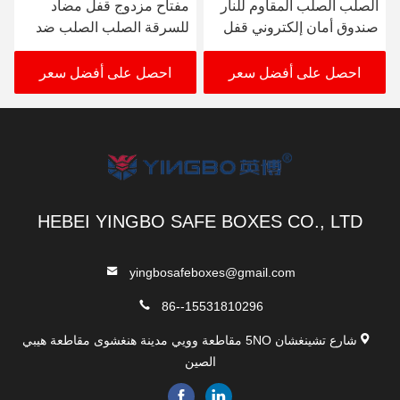
الصلب الصلب المقاوم للنار
مفتاح مزدوج قفل مضاد
صندوق أمان إلكتروني قفل
للسرقة الصلب الصلب ضد
رقمي تصنيف الحريق 30-
الحريق صندوق آمن للأمن
FB/FG-32---158
120mis YB / FG-48-128
احصل على أفضل سعر
احصل على أفضل سعر
HEBEI YINGBO SAFE BOXES CO., LTD
yingbosafeboxes@gmail.com
86--15531810296
شارع تشينغشان 5NO مقاطعة وويي مدينة هنغشوى مقاطعة هيبي
الصين