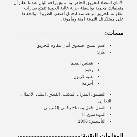
الأمان المضاد للحريق الخاص بنا. تمتع براحة البال عندما تعلم أن
متعلقاتك محمية بواسطة خزنة عالية الجودة تتمتع بقدرات
مقاومة للحريق، ومصممة لتحمل أصعب الظروف والحفاظ
على ممتلكاتك الثمينة آمنة ومأمونة.
سمات:
اسم المنتج: صندوق أمان مقاوم للحريق
طَرد:
يتقلص الفيلم
رغوة
علبة كرتون
أحزمة
التطبيق: المنزل، المكتب، الفندق، البنك، الأعمال،
التجاري
القفل: قفل ومفتاح رقمي إلكتروني
المهندسين: 8
التأسيس: 1996
المعلمات التقنية: