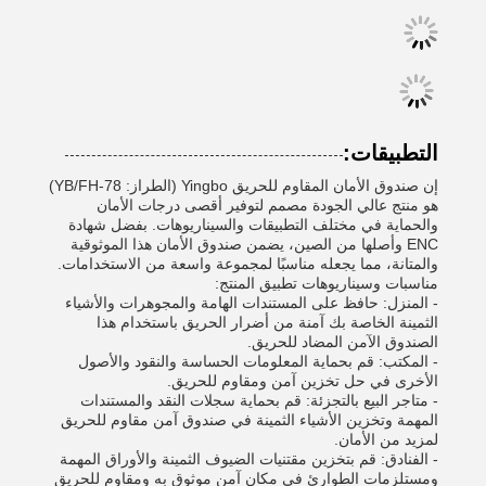
التطبيقات:
إن صندوق الأمان المقاوم للحريق Yingbo (الطراز: YB/FH-78)
هو منتج عالي الجودة مصمم لتوفير أقصى درجات الأمان
والحماية في مختلف التطبيقات والسيناريوهات. بفضل شهادة
ENC وأصلها من الصين، يضمن صندوق الأمان هذا الموثوقية
والمتانة، مما يجعله مناسبًا لمجموعة واسعة من الاستخدامات.
مناسبات وسيناريوهات تطبيق المنتج:
- المنزل: حافظ على المستندات الهامة والمجوهرات والأشياء
الثمينة الخاصة بك آمنة من أضرار الحريق باستخدام هذا
الصندوق الآمن المضاد للحريق.
- المكتب: قم بحماية المعلومات الحساسة والنقود والأصول
الأخرى في حل تخزين آمن ومقاوم للحريق.
- متاجر البيع بالتجزئة: قم بحماية سجلات النقد والمستندات
المهمة وتخزين الأشياء الثمينة في صندوق آمن مقاوم للحريق
لمزيد من الأمان.
- الفنادق: قم بتخزين مقتنيات الضيوف الثمينة والأوراق المهمة
ومستلزمات الطوارئ في مكان آمن موثوق به ومقاوم للحريق