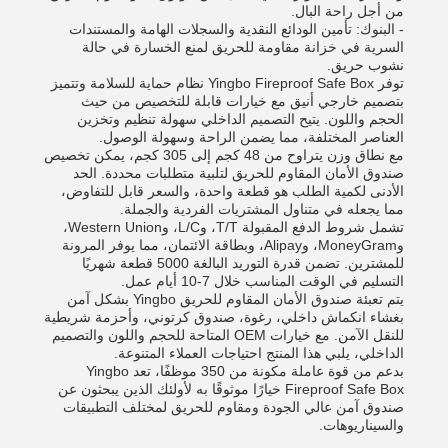
من أجل راحة البال.
- البنوك: تأمين الودائع النقدية والسجلات الهامة والمستندات
السرية في خزانة مقاومة للحريق لمنع الخسارة في حالة
نشوب حريق.
توفر Yingbo Fireproof Safe Box نظام حماية للسلامة وتتميز
بتصميم خارجي أنيق مع خيارات قابلة للتخصيص من حيث
الحجم واللون. يتيح التصميم الداخلي سهولة تنظيم وتخزين
العناصر المختلفة، مما يضمن الراحة وسهولة الوصول.
مع نطاق وزن يتراوح من 48 كجم إلى 305 كجم، يمكن تخصيص
صندوق الأمان المقاوم للحريق لتلبية متطلبات محددة. الحد
الأدنى لكمية الطلب هو قطعة واحدة، والسعر قابل للتفاوض،
مما يجعله في متناول المشتريات الفردية والجملة.
تشمل شروط الدفع المقبولة T/T، وL/C، وWestern Union،
وMoneyGram، وAlipay، وبطاقة الائتمان، مما يوفر المرونة
للمشترين. تضمن قدرة التوريد البالغة 5000 قطعة شهريًا
التسليم في الوقت المناسب خلال 7-10 أيام عمل.
يتم تعبئة صندوق الأمان المقاوم للحريق Yingbo بشكل آمن
بغشاء انكماش داخلي، رغوة، صندوق كرتوني، وأحزمة شريطية
للنقل الآمن. مع خيارات OEM المتاحة للحجم واللون والتصميم
الداخلي، يلبي هذا المنتج احتياجات العملاء المتنوعة.
بدعم من قوة عاملة مكونة من 350 موظفًا، تعد Yingbo
Fireproof Safe Box خيارًا موثوقًا به لأولئك الذين يبحثون عن
صندوق آمن عالي الجودة ومقاوم للحريق لمختلف التطبيقات
والسيناريوهات.