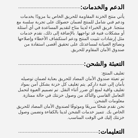
الدعم والخدمات:
يأتي منتج الخزنة المقاومة للحريق الخاص بنا مزودًا بخدمات
ودعم فني شامل للمنتج لضمان حصولك على تجربة سلسة مع
منتجنا. فريق الخبراء لدينا متاح لتقديم المساعدة في أي أسئلة
أو مشكلات فنية قد تواجهها. بالإضافة إلى ذلك، نقدم خدمات
مثل إرشادات تثبيت المنتج ودعم استكشاف الأخطاء وإصلاحها
ونصائح الصيانة لمساعدتك على تحقيق أقصى استفادة من
صندوق الأمان المقاوم للحريق.
التعبئة والشحن:
تغليف المنتج:
تم تعبئة صندوق الأمان المضاد للحريق بعناية لضمان توصيله
بأمان إلى عتبة داركم. يتم تغليف كل خزنة بشكل آمن بمواد
تغليف واقية لمنع أي ضرر أثناء النقل. تم تصميم العبوة لتحمل
التعامل القاسي والتأكد من وصول خزنتك في حالة ممتازة.
معلومات الشحن:
نحن نقدم شحنًا سريعًا وموثوقًا لصندوق الأمان المضاد للحريق
الخاص بك. تتميز خدمات الشحن لدينا بالكفاءة وتضمن وصول
خزنتك إليك في الوقت المناسب.
التعليمات: