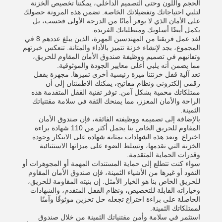
الحجم واللون وحتى التصميم الداخلي، يمكننا تخصيص الخزنة
لتلبي احتياجاتك وتفضيلاتك الخاصة. تضمن هذه المرونة حصولك
على الأمان الذي لا يوفر أمانًا من الدرجة الأولى فحسب، بل
يكمل أيضًا أسلوبك ومتطلباتك الفريدة.
لقد عمل فريقنا من المهندسين المهرة، الذين يبلغ عددهم 8 في
المجموع، بجد لإنشاء خزنة تتميز بالأداء والمتانة. تنعكس خبرتهم
وتفانيهم في تصميم ووظيفة صندوق الأمان المقاوم للحريق،
مما يضمن أنه يلبي أعلى معايير الجودة والموثوقية.
تعد آلية قفل خزنتنا ميزة رئيسية أخرى تميزها. مجهزة بقفل
رقمي إلكتروني ونظام مفاتيح، يمكنك الاطمئنان إلى أن
ممتلكاتك محمية بشكل آمن. توفر تقنية القفل المتقدمة هذه
الراحة والأمان المعزز، مما يمنحك الثقة في سلامة مقتنياتك
الثمينة.
بالإضافة إلى تصميمه ووظيفته الفائقة، فإن صندوق الأمان
المقاوم للحريق الخاص بنا يحمل أكثر من 110 شهادة براءة
اختراع. وتعد هذه الشهادات بمثابة شهادة على الابتكار وجودة
الخزنة التي نقدمها، وتسلط الضوء على ميزاتها الاستثنائية
وقدرات الحماية المتقدمة.
سواء كنت تتطلع إلى حماية المستندات المهمة أو المجوهرات أو
النقود أو غيرها من الأشياء الثمينة، فإن صندوق الأمان المقاوم
للحريق الخاص بنا هو الخيار الأمثل. إن بنيته المقاومة للحريق،
وخياراته القابلة للتخصيص، ونظام القفل المتقدم، والشهادات
الحاصلة على براءة اختراع تجعله حل تخزين موثوقًا وآمنًا
لممتلكاتك الثمينة.
استثمر في سلامة وأمن مقتنياتك الثمينة من خلال صندوق