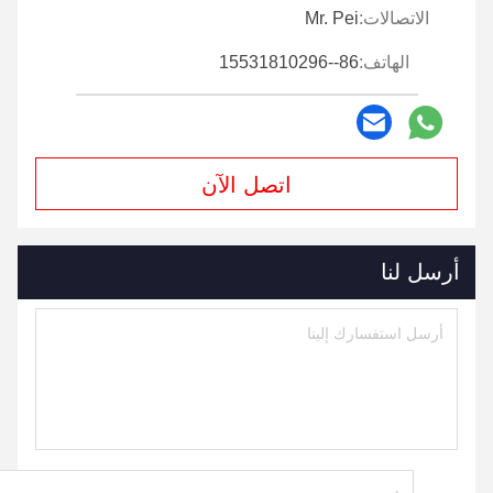
الاتصالات:
Mr. Pei
الهاتف:
86--15531810296
اتصل الآن
أرسل لنا