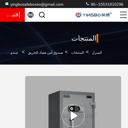
yingbosafeboxes@gmail.com
86--15531810296
إقتباس
المنتجات
>
>
>
المنزل
المنتجات
صندوق آمن مضاد للحريق
صندوق آمن للنقود المقاوم للنار للمكتب