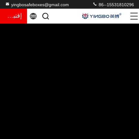
yingbosafeboxes@gmail.com
86--15531810296
إقتباس