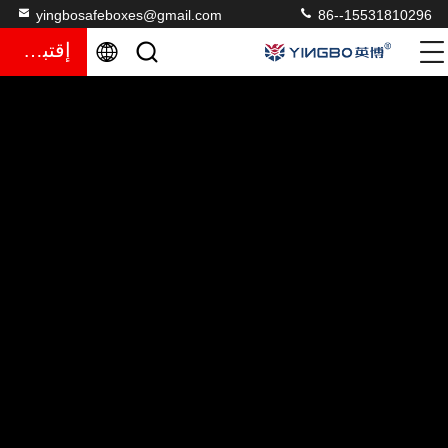
yingbosafeboxes@gmail.com
86--15531810296
إقتباس