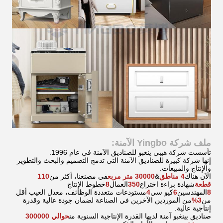
ملف شركة Yingbo الآمنة:
تأسست شركة هيبي ينغبو للصناديق الآمنة
في عام 1996.
إنها شركة كبيرة للصناديق الآمنة التي تدمج التصميم والبحث والتطوير
والإنتاج والمبيعات.
الآن هناك
4 مناطق
&
30000 متر مربع
في مصنعنا، أكثر من
110
قطعة
شهادة براءة اختراع
350
العمال
8
خطوط الإنتاج
8
المهندسين
6
كيو سي
4
مستودعات متعددة الوظائف، معدل العيب أقل
من
3%
من الموردين الآخرين في الصناعة لضمان جودة عالية وقدرة
إنتاجية عالية.
صناديق يينغبو آمنة لديها القدرة الإنتاجية السنوية من
حوالي 300000