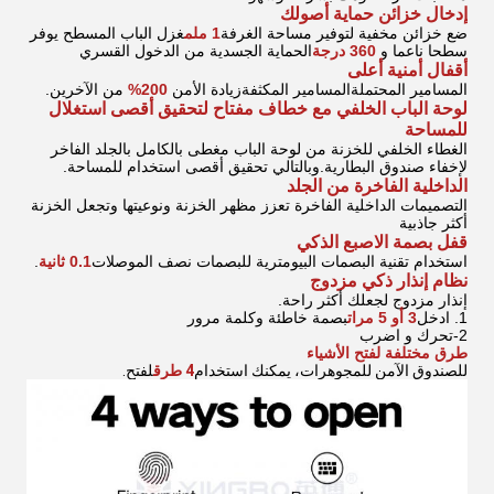
إدخال خزائن حماية أصولك
ضع خزائن مخفية لتوفير مساحة الغرفة
1 ملم
غزل الباب المسطح يوفر
سطحا ناعما و
360 درجة
الحماية الجسدية من الدخول القسري
أقفال أمنية أعلى
المسامير المحتملة
المسامير المكثفة
زيادة الأمن
200%
من الآخرين.
لوحة الباب الخلفي مع خطاف مفتاح لتحقيق أقصى استغلال
للمساحة
الغطاء الخلفي للخزنة من لوحة الباب مغطى بالكامل بالجلد الفاخر
لإخفاء صندوق البطارية.وبالتالي تحقيق أقصى استخدام للمساحة.
الداخلية الفاخرة من الجلد
التصميمات الداخلية الفاخرة تعزز مظهر الخزنة ونوعيتها وتجعل الخزنة
أكثر جاذبية
قفل بصمة الاصبع الذكي
استخدام تقنية البصمات البيومترية للبصمات نصف الموصلات
0.1 ثانية
.
نظام إنذار ذكي مزدوج
إنذار مزدوج لجعلك أكثر راحة.
1. ادخل
3 أو 5 مرات
بصمة خاطئة وكلمة مرور
2-تحرك و اضرب
طرق مختلفة لفتح الأشياء
للصندوق الآمن للمجوهرات، يمكنك استخدام
4 طرق
لفتح.