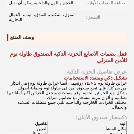
صناعة المعدات الأولية:
الحجم واللون والداخلية يمكن أن تقبل
المنزل، المكتب، الفندق، البنك، الأعمال
التطبيق:
التجارية
وصف المنتج
قفل بصمات الأصابع الخزنة الذكية الصندوق طاولة نوم
للأمن المنزلي
عرض تفاصيل الخزنة الذكية:
تشكيل ذكي ومتعدد الاستخدامات
خزائن طاولة نوم YB/NS (وتسمى أيضا خزائن طاولة نوم) هي ابتكار
من شركتنا. فإنها تضع صندوق آمن في طاولة نوم وحماية أصولك
بشكل جيد.الخزائن الخفية توفر مساحتك وتجعل الخزائن أكثر أمانالديها
تصاميم و ألوان مرنة لتنسجم مع تصاميم منزلك
مختلف الخزانات الخارجية والداخلية تلبي جميع متطلبات السلامة
والجمال.
ذكي
معيار صندوق الأمان:
البند
تفاصيل
مكان المنشأ
الصين
نوع المنتج
المنتج الأمني