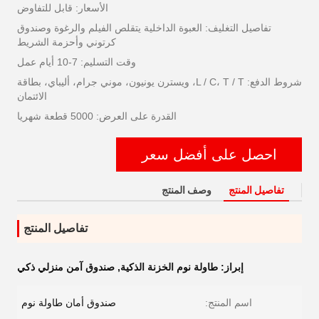
الأسعار: قابل للتفاوض
تفاصيل التغليف: العبوة الداخلية يتقلص الفيلم والرغوة وصندوق
كرتوني وأحزمة الشريط
وقت التسليم: 7-10 أيام عمل
شروط الدفع: L / C، T / T، ويسترن يونيون، موني جرام، أليباي، بطاقة
الائتمان
القدرة على العرض: 5000 قطعة شهريا
احصل على أفضل سعر
تفاصيل المنتج
وصف المنتج
تفاصيل المنتج
إبراز:
طاولة نوم الخزنة الذكية
,
صندوق آمن منزلي ذكي
اسم المنتج:
صندوق أمان طاولة نوم