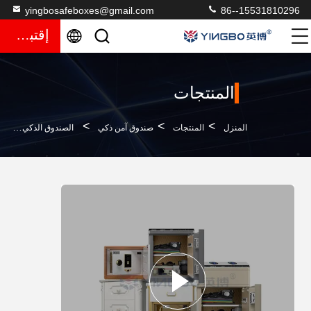
yingbosafeboxes@gmail.com
86--15531810296
إقتباس
المنتجات
>
>
>
المنزل
المنتجات
صندوق آمن ذكي
الصندوق الذكي للخزنة الطاولة الليلية للأمن