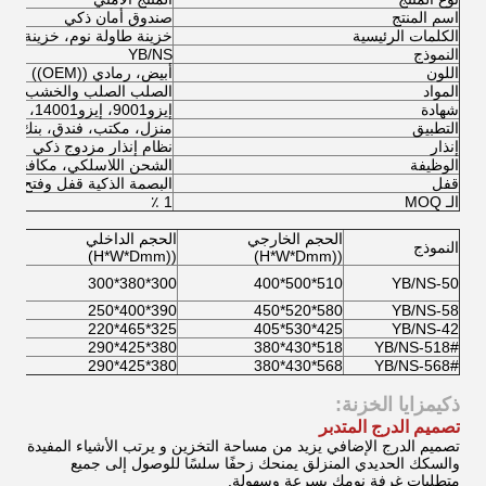
اسم المنتج
صندوق أمان ذكي
الكلمات الرئيسية
خزينة طاولة نوم، خزينة سر
النموذج
YB/NS
اللون
أبيض، رمادي ((OEM))
المواد
الصلب الصلب والخشب
شهادة
إيزو9001، إيزو14001، براءة اختراع
التطبيق
منزل، مكتب، فندق، بنك، ع
إنذار
نظام إنذار مزدوج ذكي
الوظيفة
الشحن اللاسلكي، مكافحة ا
قفل
البصمة الذكية قفل وفتح تلقائي
الـ MOQ
1 ٪
الحجم الخارجي
الحجم الداخلي
النموذج
((H*W*Dmm)
((H*W*Dmm)
300*380*300
510*500*400
YB/NS-50
390*400*250
580*520*450
YB/NS-58
325*465*220
425*530*405
YB/NS-42
380*425*290
518*430*380
YB/NS-518#
380*425*290
568*430*380
YB/NS-568#
ذكي
مزايا الخزنة:
تصميم الدرج المتدبر
تصميم الدرج الإضافي يزيد من مساحة التخزين و يرتب الأشياء المفيدة
والسكك الحديدي المنزلق يمنحك زحفًا سلسًا للوصول إلى جميع
متطلبات غرفة نومك بسرعة وسهولة.