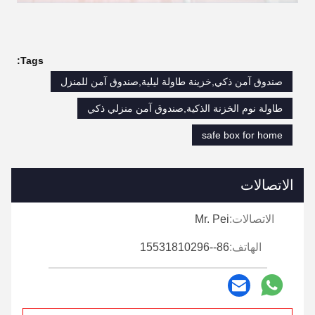
Tags:
صندوق آمن ذكي,خزينة طاولة ليلية,صندوق آمن للمنزل
طاولة نوم الخزنة الذكية,صندوق آمن منزلي ذكي
safe box for home
الاتصالات
الاتصالات:
Mr. Pei
الهاتف:
86--15531810296