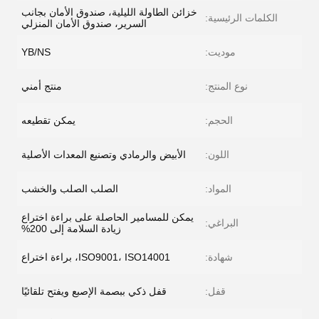
خزائن الطاولة الليلية، صندوق الأمان بجانب
الكلمات الرئيسية:
السرير، صندوق الأمان المنزلي
موديت:
YB/NS
نوع المنتج:
منتج أمني
الحجم:
يمكن تقطيعه
اللون:
الأبيض والرمادي وتصنيع المعدات الأصلية
المواد:
الصلب الصلب والخشب
يمكن للمسامير الحاصلة على براءة اختراع
البراغي:
زيادة السلامة إلى 200%
شهادة:
ISO9001، ISO14001، براءة اختراع
قفل:
قفل ذكي ببصمة الإصبع ويفتح تلقائيًا