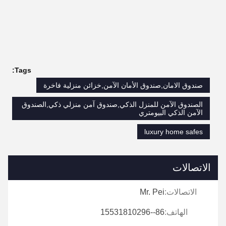
Tags:
صندوق الامان,صندوق الأمان الآمن,خزائن منزلية فاخرة
الصندوق الآمن للمنزل الذكي,صندوق آمن منزلي ذكي,الصندوق
الآمن الذكي البيومتري
luxury home safes
الاتصالات
الاتصالات:
Mr. Pei
الهاتف:
86--15531810296