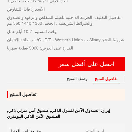
الحد الأدنى لكمية: حاسب شخصي 1
الأسعار: قابل للتفاوض
تفاصيل التغليف: الحزمة الداخلية للفيلم المتقلص والرغوة والصندوق
والشرائط الشريطية ، الحجم: 360 * 440 * 360 مم
وقت التسليم: 7-10 أيام عمل
شروط الدفع: L/C ، T/T ، Western Union ، ، Alipay ، بطاقة الائتمان
القدرة على العرض: 5000 قطعة شهريا
احصل على أفضل سعر
تفاصيل المنتج
وصف المنتج
تفاصيل المنتج
إبراز:
الصندوق الآمن للمنزل الذكي
,
صندوق آمن منزلي ذكي
,
الصندوق الآمن الذكي البيومتري
اسم المنتج:
صندوق آمن للمنزل