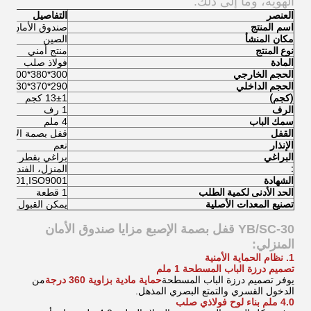
الهوية، وما إلى ذلك.
العنصر
التفاصيل
اسم المنتج
صندوق الأمان الم
مكان المنشأ
الصين
نوع المنتج
منتج أمني
المادة
فولاذ صلب
الحجم الخارجي
300*380*300 ملم
الحجم الداخلي
290*370*230 ملم
(كجم)
13±1 كجم
الرف
1 رف
سمك الباب
4 ملم
القفل
قفل بصمة الإصبع
الإنذار
نعم
البراغي
براغي بقطر 32 ملم
:
المنزل، الفندق، 
الشهادة
14001,ISO9001
الحد الأدنى لكمية الطلب
1 قطعة
تصنيع المعدات الأصلية
يمكن القبول
YB/SC-30 قفل بصمة الإصبع
مزايا صندوق الأمان
المنزلي:
1. نظام الحماية الأمنية
تصميم درزة الباب المسطحة 1 ملم
يوفر تصميم درزة الباب المسطحة
حماية مادية بزاوية 360 درجة
من
الدخول القسري والتمتع البصري المذهل.
4.0 ملم بناء لوح فولاذي صلب