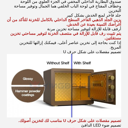
صندوق البطارية الداخلي المخفي في الجزء العلوي من اللوحة
وخطاف المفتاح في لوحة الباب الخلفي هما الجمال وتوفير مساحة
التخزين
جلد فاخر لمنع الخدش بشكل كبير
يزين الجلد الذهبي الفاخر السطح الداخلي بالكامل للخزنة للتأكد من أن
أغراضك الثمينة بعيدة عن الخدش.
أرفف قابلة للإزالة لتوفير مساحة تخزين مرنة
يتم تثبيت رف قابل للإزالة في منتصف الخزنة لتوفير مساحتي تخزين
مستقلتين.
إذا كنت بحاجة إلى تخزين عناصر أعلى، فيمكنك إزالتها للتخزين
المريح.
تصميم مفصلات على شكل حرف U
تصميم مفصلات على شكل حرف U مناسب لك لتخزين أصولك.
تصميم ضوء LED الدافئ