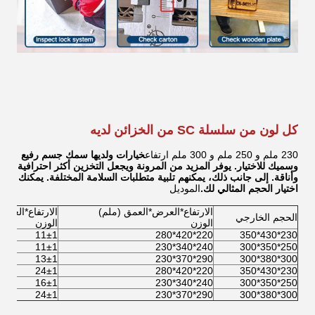
كل لون من سلسلة SC من الخزائن لديه
230 ملم و 250 ملم و 300 ملم ارتفاع
خيارات ولديها سمك جسم رفيع
وسميك للاختيار. يوفر المزيد من المرونة ويجعل التخزين أكثر احترافية
وأناقة. إلى جانب ذلك، يمكنهم تلبية متطلبات السلامة المختلفة. يمكنك
اختيار الحجم المثالي لك.
الموديل
الارتفاع*العرض*العمق (ملم)
الارتفاع*العرض
الحجم الخارجي
الوزن
الوزن
11±1
220*420*280
230*430*350
11±1
240*340*230
250*350*300
13±1
290*370*230
300*380*300
24±1
220*420*280
230*430*350
16±1
240*340*230
250*350*300
24±1
290*370*230
300*380*300