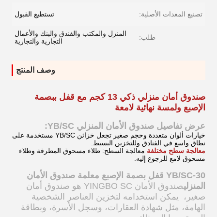
تصنيع المعدات الأصلية:
تستطيع القبول
المنزل والمكتب والفندق والبنك والأعمال
طلب:
التجارية والتجارية
وصف المنتج
صندوق أمان منزلي ذكي 13 كجم مع قفل ببصمة
الإصبع ولمسة نهائية لامعة
عرض تفاصيل صندوق الأمان المنزلي YB/SC:
خيارات ألوان متعددة وحجم صغير تجعل خزائن YB/SC مستخدمة على
نطاق واسع في الفنادق وللتخزين البسيط.
معالجة سطح مختلفة
معالجة السطح: طلاء مسحوق المطرقة وطلاء
مسحوق لامع للرجوع إليه.
YB/SC-30 قفل بصمة الإصبع
معلمة صندوق الأمان
المنزلي
صندوق الأمان YINGBO SC هو صندوق أمان
صغير، يمكن استخدامه لتخزين العناصر الشخصية
الهامة، مثل شهادة العقارات، وسجل الأسرة، وبطاقة