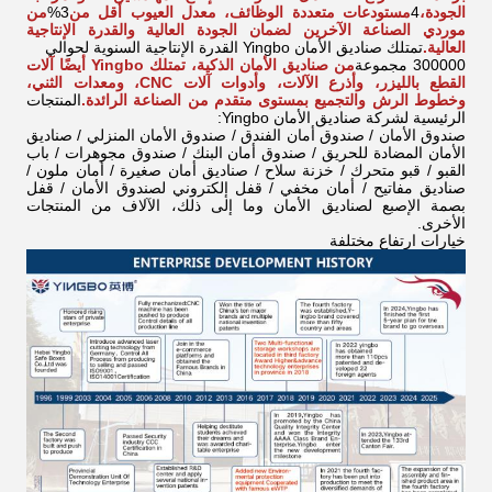
الجودة،
4
مستودعات متعددة الوظائف، معدل العيوب أقل من
3%
من
موردي الصناعة الآخرين لضمان الجودة العالية والقدرة الإنتاجية
العالية.
تمتلك صناديق الأمان Yingbo القدرة الإنتاجية السنوية لحوالي
300000 مجموعة
من صناديق الأمان الذكية، تمتلك Yingbo أيضًا آلات
القطع بالليزر، وأذرع الآلات، وأدوات آلات CNC، ومعدات الثني،
وخطوط الرش والتجميع بمستوى متقدم من الصناعة الرائدة.
المنتجات
الرئيسية لشركة صناديق الأمان Yingbo:
صندوق الأمان / صندوق أمان الفندق / صندوق الأمان المنزلي / صناديق
الأمان المضادة للحريق / صندوق أمان البنك / صندوق مجوهرات / باب
القبو / قبو متحرك / خزنة سلاح / صناديق أمان صغيرة / أمان ملون /
صناديق مفاتيح / أمان مخفي / قفل إلكتروني لصندوق الأمان / قفل
بصمة الإصبع لصناديق الأمان وما إلى ذلك، الآلاف من المنتجات
الأخرى.
خيارات ارتفاع مختلفة