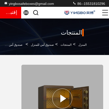
yingbosafeboxes@gmail.com
86--15531810296
إقتباس
المنتجات
>
>
>
المنزل
المنتجات
صندوق آمن للمنزل
صندوق آمن منزلي ذكي يزن 13 كيلوغرام قفل بصمات أصابع بيومترية مع سطح لامع