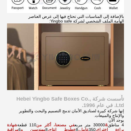
بالإضافة إلى المناسبات التي تحتاج فيها إلى عرض العناصر
الهامة.
الملف الشخصي لشركة Yingbo safe:
تأسست شركة Hebei Yingbo Safe Boxes Co.,
Ltd. في عام 1996.
إنها شركة كبيرة لصناديق الأمان تدمج التصميم والبحث والتطوير
والإنتاج والمبيعات.
يوجد الآن
4 مناطق
&
30000 متر مربع
في مصنعنا، أكثر من
110 قطعة
شهادة
براءة اختراع،
350
عامل،
8
خطوط إنتاج،
8
مهندسين و
6
مراقبة