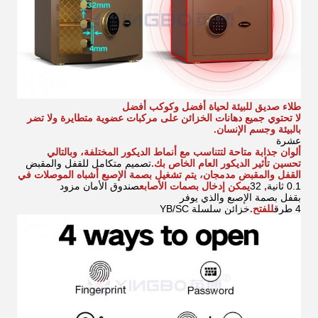
طلاء صديق للبيئة لحياة أفضل وكوكب أفضل
لا تحتوي جميع دهانات الخزائن على مركبات عضوية متطايرة ولا تضر
بالبيئة وجسم الإنسان.
عشرة
ألوان جذابة متاحة لتتناسب مع أنماط الديكور المختلفة، وبالتالي
تحسين تأثير الديكور العام الخاص بك.
تصميم متكامل للقفل والمقبض
القفل والمقبض مدمجان، يتم تشغيل بصمة الإصبع أشباه الموصلات في
0.1 ثانية
,
32
يمكن إدخال بصمات الأصابع
صندوق الأمان مزود
بقفل بصمة الإصبع والذي يوفر
4 طرق
للفتح.
خزائن سلسلة YB/SC