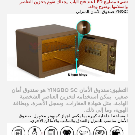
تضيء مصابيح LED عند فتح الباب. يجعلك تقوم بتخزين العناصر
واستلامها بوضوح ودقة.
YB/SC صندوق الأمان المنزلي
التطبيق
:
صندوق الأمان YINGBO SC هو صندوق أمان
صغير، يمكن استخدامه لتخزين العناصر الشخصية
الهامة، مثل شهادة العقارات، وسجل الأسرة، وبطاقة
الهوية، وما إلى ذلك.
المساحة الداخلية كبيرة بما يكفي لجهاز كمبيوتر محمول. صندوق
الأمان مناسب للمنزل والفندق والمكتب والأماكن الأخرى،