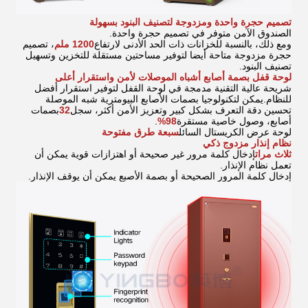
تصميم حجرة واحدة ومزدوجة لتصنيف البنود بسهولة
الصندوق الآمن متوفر في تصميم حجرة واحدة.
ومع ذلك، بالنسبة للخزانات ذات الحد الأدنى لارتفاع
1200 ملم
، تصميم
حجرة مزدوجة متاحة أيضا لتوفير مساحتين مستقلة للتخزين وتسهيل
تصنيف البنود.
لوحة قفل بصمة أصابع أشباه الموصلات لأمن واستقرار أعلى
شريحة عالية التقنية مدمجة في لوحة القفل لتوفير استقرار أفضل
للنظام.يمكن لتكنولوجيا بصمات الأصابع البيومترية شبه الموصلة
تحسين دقة التعرف بشكل كبير وتعزيز الأمن أكثر، سجل
32
بصمات
أصابع، وصول خاصية مستقرة
98%
.
لوحة عرض الكريستال السائل
سبعة طرق مفتوحة
نظام إنذار مزدوج ذكي
ثلاث مرات
إدخال كلمة مرور غير صحيحة أو اهتزازات قوية يمكن أن
تعمل نظام الإنذار.
إدخال كلمة المرور الصحيحة أو بصمة الأصبع يمكن أن يوقف الإنذار.