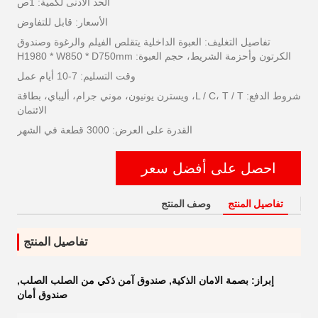
الحد الأدنى لكمية: 1ص
الأسعار: قابل للتفاوض
تفاصيل التغليف: العبوة الداخلية يتقلص الفيلم والرغوة وصندوق
الكرتون وأحزمة الشريط، حجم العبوة: H1980 * W850 * D750mm
وقت التسليم: 7-10 أيام عمل
شروط الدفع: L / C، T / T، ويسترن يونيون، موني جرام، أليباي، بطاقة
الائتمان
القدرة على العرض: 3000 قطعة في الشهر
احصل على أفضل سعر
تفاصيل المنتج
وصف المنتج
تفاصيل المنتج
إبراز:
بصمة الامان الذكية
,
صندوق آمن ذكي من الصلب الصلب
,
صندوق أمان