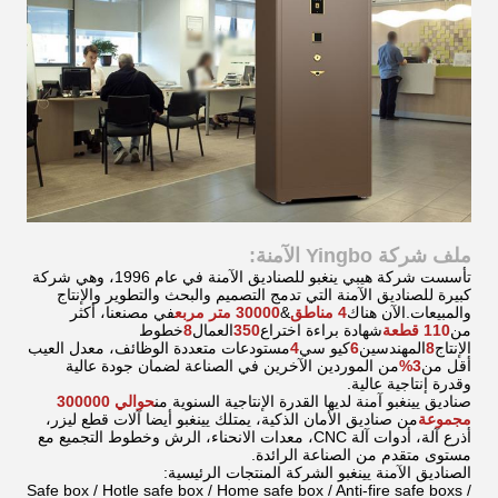
ملف شركة Yingbo الآمنة:
تأسست شركة هيبي ينغبو للصناديق الآمنة في عام 1996، وهي شركة
كبيرة للصناديق الآمنة التي تدمج التصميم والبحث والتطوير والإنتاج
والمبيعات.
الآن هناك
4 مناطق
&
30000 متر مربع
في مصنعنا، أكثر
من
110 قطعة
شهادة براءة اختراع
350
العمال
8
خطوط
الإنتاج
8
المهندسين
6
كيو سي
4
مستودعات متعددة الوظائف، معدل العيب
أقل من
3%
من الموردين الآخرين في الصناعة لضمان جودة عالية
وقدرة إنتاجية عالية.
صناديق يينغبو آمنة لديها القدرة الإنتاجية السنوية من
حوالي 300000
مجموعة
من صناديق الأمان الذكية، يمتلك يينغبو أيضا آلات قطع ليزر،
أذرع آلة، أدوات آلة CNC، معدات الانحناء، الرش وخطوط التجميع مع
مستوى متقدم من الصناعة الرائدة.
الصناديق الآمنة يينغبو الشركة المنتجات الرئيسية:
Safe box / Hotle safe box / Home safe box / Anti-fire safe boxs /