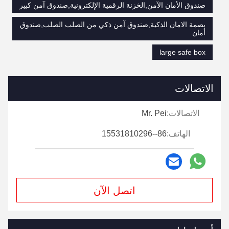
صندوق الأمان الآمن,الخزنة الرقمية الإلكترونية,صندوق آمن كبير
بصمة الامان الذكية,صندوق آمن ذكي من الصلب الصلب,صندوق
أمان
large safe box
الاتصالات
الاتصالات:
Mr. Pei
الهاتف:
86--15531810296
اتصل الآن