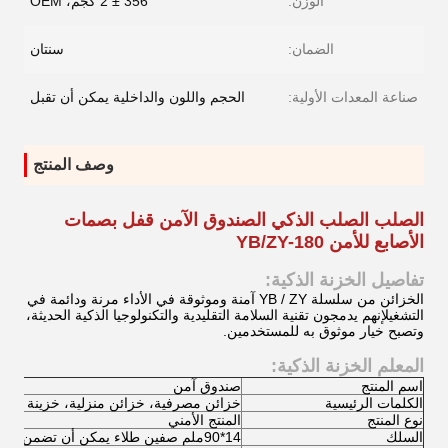
الوزن:
356 ± 2 كجم، OEM
الضمان:
سنتان
صناعة المعدات الأولية:
الحجم واللون والداخلية يمكن أن تقبل
وصف المنتج
الصلب الصلب الذكي الصندوق الآمن قفل بصمات
الأصابع للأمن YB/ZY-180
تفاصيل الخزنة الذكية:
الخزائن من سلسلة YB / ZY آمنة وموثوقة في الأداء مرنة ودائمة في
التشغيلإنهم يدمجون تقنية السلامة التقليدية والتكنولوجيا الذكية الحديثة،
وتصبح خيار موثوق به للمستخدمين.
المعلم الخزنة الذكية:
اسم المنتج
صندوق آمن
الكلمات الرئيسية
خزائن مصرفية، خزائن منزلية، خزينة مكتب
نوع المنتج
المنتج الأمني
السلك
14*90ملم صفين طلاء يمكن أن تضمن السلامة إلى 200٪