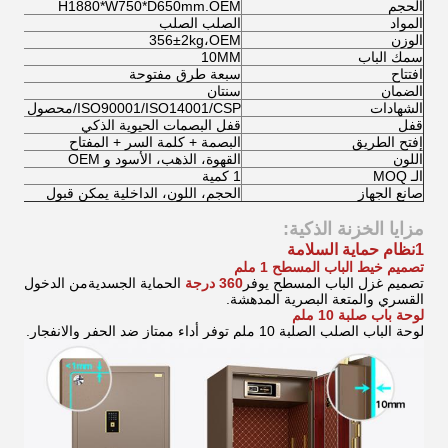
الحجم
H1880*W750*D650mm.OEM
المواد
الصلب الصلب
الوزن
356±2kg،OEM
سمك الباب
10MM
افتتاح
سبعة طرق مفتوحة
الضمان
سنتان
الشهادات
ISO90001/ISO14001/CSP/محصول على براءة اختراع
قفل
قفل البصمات الحيوية الذكي
إفتح الطريق
البصمة + كلمة السر + المفتاح
اللون
القهوة، الذهب، الأسود و OEM
الـ MOQ
1 كمية
صانع الجهاز
الحجم، اللون، الداخلية يمكن قبول
مزايا الخزنة الذكية:
1نظام حماية السلامة
تصميم خيط الباب المسطح 1 ملم
تصميم غزل الباب المسطح يوفر
360 درجة
الحماية الجسدية
من الدخول
القسري والمتعة البصرية المدهشة.
لوحة باب صلبة 10 ملم
لوحة الباب الصلب الصلبة 10 ملم توفر أداء ممتاز ضد الحفر والانفجار.