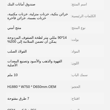
اسم المنتج:
صندوق أمانات البنك
خزائن بنكية، خزنات منزلية، خزنات مكتبية،
الكلمات الرئيسية:
خزنات بصمة، خزائن فاخرة
نوع المنتج:
منتج أمني
14*90 مللي متر لطخة الصفوف المزدوجة
بولت:
يمكن أن تضمن السلامة إلى 200%
المواد:
الفولاذ الصلب
القهوة والذهب والأسود وتصنيع المعدات
اللون:
الأصلية
سمك الباب:
10 ملم
الحجم:
H1880 * W750 * D650mm.OEM
افتتاح:
7 طرق مفتوحة