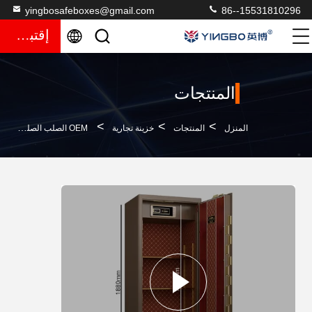
yingbosafeboxes@gmail.com
86--15531810296
إقتباس
المنتجات
>
>
>
المنزل
المنتجات
خزينة تجارية
OEM الصلب الصلب الذكي الصندوق الآمن قفل بصمات الأصابع للأمن YB / ZY-180