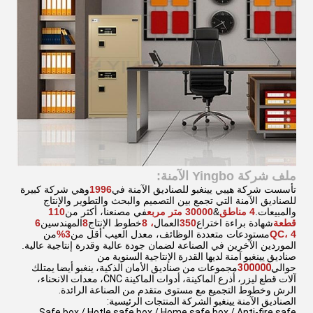
ملف شركة Yingbo الآمنة:
تأسست شركة هيبي يينغبو للصناديق الآمنة في
1996
وهي شركة كبيرة
للصناديق الآمنة التي تجمع بين التصميم والبحث والتطوير والإنتاج
والمبيعات.
4 مناطق
&
30000 متر مربع
في مصنعنا، أكثر من
110
قطعة
شهادة براءة اختراع
350
العمال
، 8
خطوط الإنتاج
8
المهندسين
6
QC، 4
مستودعات متعددة الوظائف، معدل العيب أقل من
3%
من
الموردين الآخرين في الصناعة لضمان جودة عالية وقدرة إنتاجية عالية.
صناديق يينغبو آمنة لديها القدرة الإنتاجية السنوية من
حوالي
300000
مجموعات من صناديق الأمان الذكية، ينغبو أيضا يمتلك
آلات قطع ليزر، أذرع الماكينة، أدوات الماكينة CNC، معدات الانحناء،
الرش وخطوط التجميع مع مستوى متقدم من الصناعة الرائدة.
الصناديق الآمنة يينغبو الشركة المنتجات الرئيسية:
Safe box / Hotle safe box / Home safe box / Anti-fire safe