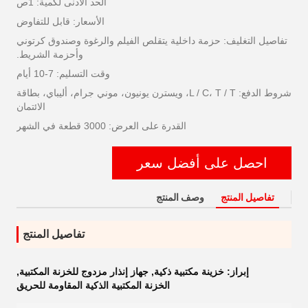
الحد الأدنى لكمية: 1ص
الأسعار: قابل للتفاوض
تفاصيل التغليف: حزمة داخلية يتقلص الفيلم والرغوة وصندوق كرتوني
وأحزمة الشريط.
وقت التسليم: 7-10 أيام
شروط الدفع: L / C، T / T، ويسترن يونيون، موني جرام، أليباي، بطاقة
الائتمان
القدرة على العرض: 3000 قطعة في الشهر
احصل على أفضل سعر
تفاصيل المنتج
وصف المنتج
تفاصيل المنتج
إبراز:
خزينة مكتبية ذكية
,
جهاز إنذار مزدوج للخزنة المكتبية
,
الخزنة المكتبية الذكية المقاومة للحريق