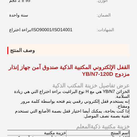
الوزن:
95 ± 2 كجم
الضمان:
سنة واحدة
الشهادات:
ISO90001/ISO14001/براءة اختراع
وصف المنتج
القفل الإلكتروني المكتبية الذكية صندوق آمن جهاز إنذار
مزدوج YB/N7-120D
عرض تفاصيل خزينة المكتب الذكية
الخزائن YB/N7 هي مع H نوع البراغيث براءة اختراع التي هي زيادة
السلامة.
إنه يستخدم قفل إلكتروني رقمي يتم فتحه بواسطة كلمة مرور
ومفتاح.
إذا كنت بحاجة، يمكنك أيضا اختيار قفل بصمة الأصابع التي تستخدم
تقنية بصمة نصف الموصل.
المعلم
خزينة مكتبية ذكية
اسم المنتج
خزينة مكتبية