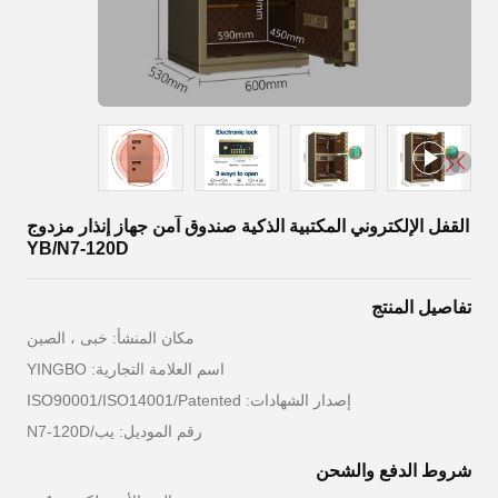
القفل الإلكتروني المكتبية الذكية صندوق آمن جهاز إنذار مزدوج
YB/N7-120D
تفاصيل المنتج
مكان المنشأ: خبى ، الصين
اسم العلامة التجارية: YINGBO
إصدار الشهادات: ISO90001/ISO14001/Patented
رقم الموديل: يب/N7-120D
شروط الدفع والشحن