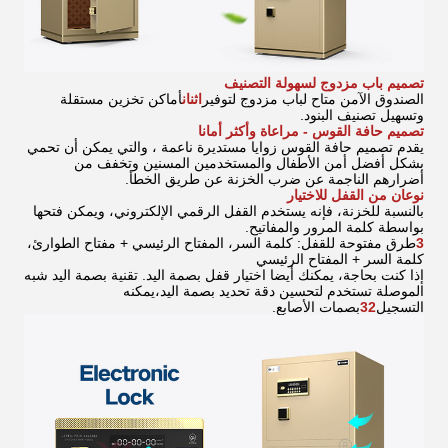
تصميم باب مزدوج لسهولة التصنيف
الصندوق الآمن متاح لباب مزدوج لتوفير
اثنان
أماكن تخزين مستقلة
وتسهيل تصنيف البنود.
تصميم حافة القوس - مراعاة وأكثر أمانا
يقدم تصميم حافة القوس زوايا مستديرة ناعمة ، والتي يمكن أن تحمي
بشكل أفضل أمن الأطفال والمستخدمين المسنين وتخفف من
أضرارهم الناجمة عن ضرب الخزنة عن طريق الخطأ.
نوعان من القفل للاختيار
بالنسبة للخزنة، فإنه يستخدم القفل الرقمي الإلكتروني، ويمكن فتحها
بواسطة كلمة المرور والمفاتيح.
3
طرق مفتوحة للقفل: كلمة السر، المفتاح الرئيسي + مفتاح الطوارئ،
كلمة السر + المفتاح الرئيسي
إذا كنت بحاجة، يمكنك أيضا اختيار قفل بصمة اليد. تقنية بصمة اليد شبه
الموصلة تستخدم لتحسين دقة تحديد بصمة اليد،
يمكنه
التسجيل
32
بصمات الأصابع
.