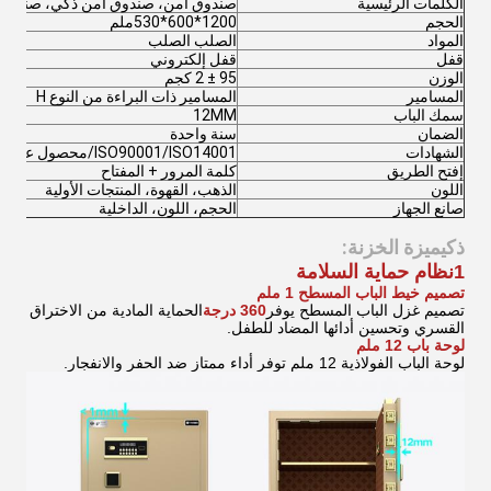
الكلمات الرئيسية
صندوق آمن، صندوق آمن ذكي، صندوق
الحجم
1200*600*530
ملم
المواد
الصلب الصلب
قفل
قفل إلكتروني
الوزن
95 ± 2 كجم
المسامير
المسامير ذات البراءة من النوع H
سمك الباب
12MM
الضمان
سنة واحدة
الشهادات
ISO90001/ISO14001/محصول على براءة اختراع
إفتح الطريق
كلمة المرور + المفتاح
اللون
الذهب، القهوة، المنتجات الأولية
صانع الجهاز
الحجم، اللون، الداخلية
ميزة الخزنة:
ذكي
1نظام حماية السلامة
تصميم خيط الباب المسطح 1 ملم
تصميم غزل الباب المسطح يوفر
360 درجة
الحماية المادية من الاختراق
القسري وتحسين أدائها المضاد للطفل.
لوحة باب 12 ملم
لوحة الباب الفولاذية 12 ملم توفر أداء ممتاز ضد الحفر والانفجار.