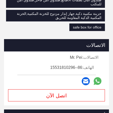
للمكتب
خزينة مكتبية ذكية,جهاز إنذار مزدوج للخزنة المكتبية,الخزنة
المكتبية الذكية المقاومة للحريق
safe box for office
الاتصالات
الاتصالات:
Mr. Pei
الهاتف:
86--15531810296
اتصل الآن