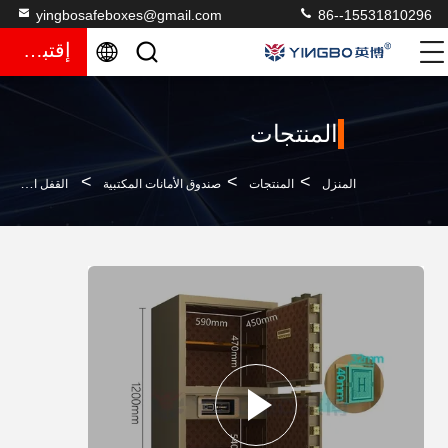
yingbosafeboxes@gmail.com
86--15531810296
إقتباس
المنتجات
>
>
>
المنزل
المنتجات
صندوق الأمانات المكتبية
القفل الإلكتروني المكتبية الذكية صندوق آمن جهاز إنذار مزدوج YB/N7-120D