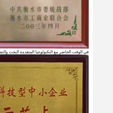
في الوقت الحاضر مع التكنولوجيا المتقدمة البحث والتطوير تم منح yingbo وحدة عرض إقليمية من 