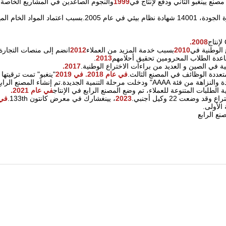
9
199
والنجوم الصاعدين في المشاريع الخاصة
بسبب الجودة الممتازة لشركة يينغبو من خلال شهادة نظام إدارة الجودة، 14001 شهادة نظام بيئي في عام 2005.بسبب 
2008.
 الوطنية في
2010
بسبب خدمة المزيد من العملاء
2012
انضم إلى منصات التجارة ا
اعدة الطلاب المحرومين تحقيق أحلامهم
2013
.
ية في الصين و العديد من براءات الاختراع الوطنية.
2017.
عددة الوظائف في المصنع الثالث.
في عام 2018. في 201
9
"ينغبو" تمت ترقيته
الصين للجودة والنزاهة و فازت بـ "شركة العلامة التجارية للجودة والنزاهة من فئة AAAA" ودخلت مرحلة التنمية الجديدة.تم إن
ة الطلبات المتنوعة للعملاء، تم وضع المصنع الرابع في الإنتاج
في عام 2021.
2023
، يينغشارك في معرض كانتون 133th.
في ع
الأولى.
نع الرابع