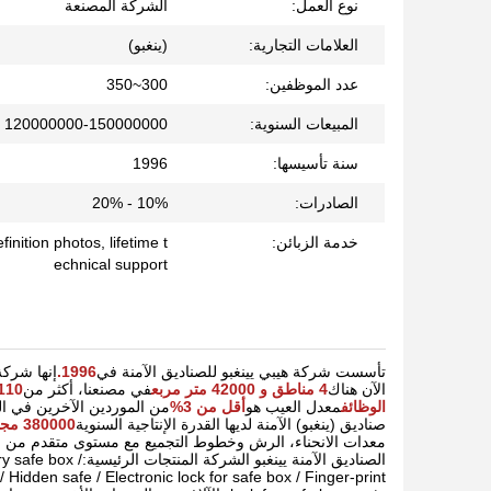
نوع العمل:
الشركة المصنعة
العلامات التجارية:
(ينغبو)
عدد الموظفين:
300~350
المبيعات السنوية:
120000000-150000000
سنة تأسيسها:
1996
الصادرات:
10% - 20%
خدمة الزبائن:
nition photos, lifetime t
echnical support
تأسست شركة هيبي يينغبو للصناديق الآمنة في
1996.
إنها شركة
الآن هناك
4 مناطق و 42000 متر مربع
في مصنعنا، أكثر من
110 قطعة براءة اختر
الوظائف
معدل العيب هو
أقل من 3%
من الموردين الآخرين في الص
صناديق (ينغبو) الآمنة لديها القدرة الإنتاجية السنوية
380000
مجم
معدات الانحناء، الرش وخطوط التجميع مع مستوى متقدم من الص
الصناديق الآمنة يي
 Hidden safe / Electronic lock for safe box / Finger-print