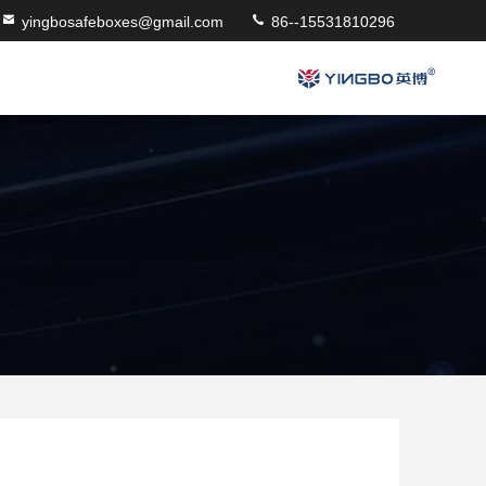
yingbosafeboxes@gmail.com
86--15531810296