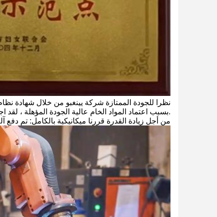
نظرا للجودة الممتازة شركة يينغبو من خلال شهادة نظام إدارة الجودة، 14001 
.بسبب اعتماد المواد الخام عالية الجودة المؤهلة ، لقد اجتازنا شهاد
من أجل زيادة القدرة قررنا ميكانيكية بالكامل: تم دفع آلة CNC لإنتاج تفاصيل التحكم في جميع خطوط الإن