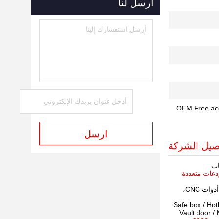
أرسل لنا
OEM Free acce
ارسل
صيل الشركة
ات
دعات متعددة
من صناديق الأمان الذكية، ينجبو أيضا يمتلك آلات قطع ليزر، أذرع الماكينة، أدوات CNC،
Safe box / Hotle saf /
Vault door / 