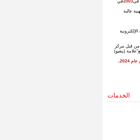
 في
2003
في
اعتماد المواد الخام المهنية عالية
لإلكترونية
ا من قبل مركز
شاء المصنع الرابع"علامة (ينغبو)
ام 2024
،
الخدمات