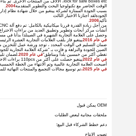
lock for safe boxes etc، الآلاف من المنتجات الأخرى. تم بناء مصنع يينغبو الثاني ودفع لإنتاج في
الوقت الحاضر مع تكنولوجيا البحث والتطوير المتقدمة
2004
.
الجودةلقد اجتازنا الاختبار الثالث
تأكيد
2006
.
من أجل زيادة القدرة قررنا ميكانيكية بالكامل: تم دفع آلة CNC لإنتاج
أنشأت مركز أبحاث وتطوير وتطبيق العديد من براءات الاختراع
وحصل على العلامة التجارية الشهيرة في الصينلذا بدأنا في مس
في عام 2016
يينغبو فاز بلقب العلامات التجارية العشرة الرئيس
ضمان التسليم في الوقت المحدد ، توجد ورشة عمل للتخزين مت
تغطي أكثر من خمسين بلداً ومناطق"
في عام 2020.
لضمان تلبي
في عام 2022
يينغبو حصلت على أكثر من 110pcs براءات الاختراع وقد وضعت 22 وكيل أجنبي.
أصبحت العلامة التجارية عالمية وتم الانتهاء من الخطة الخمسية 
في عام 2025،
تم توسيع مجالات التجميع والمنتجات النهائية للمص
OEM يمكن قبول
ملحقات مجانية لبعض الطلبات
دعم خطط الشركاء قبل البيع؛
تصوير الإنتاج