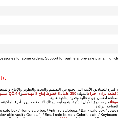
ssories for some orders, Support for partners' pre-sale plans, high-defi
تفا
 كبيرة للصناديق الآمنة التي تجمع بين التصميم والبحث والتطوير والإنتاج والمبيع
اع
الشهادة
350 عامل
,
8 خطوط إنتاج
,
8 مهندسين
و
6 QC
,
4 مستو
ناعة لضمان جودة عالية وقدرة إنتاجية عالية.
وعات
ناعة الرائدة.
نغبو الشركة المنتجات الرئيسية:e box / Home safe box / Anti-fire safeboxs / Bank safe box / Jewelry safe box
Mov-able vault / Gun safe / Small safe boxes / Colorful safe / Keyboxes /