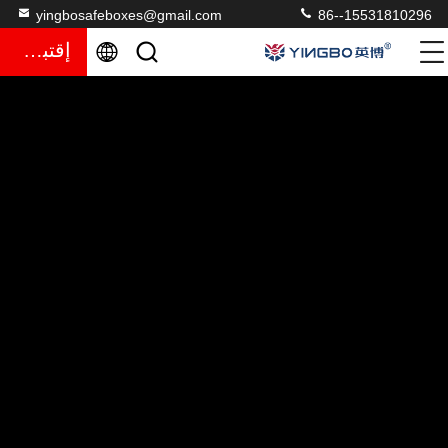
yingbosafeboxes@gmail.com
86--15531810296
إقتباس