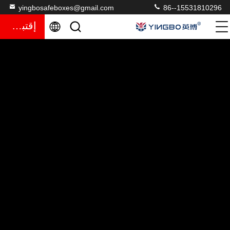
yingbosafeboxes@gmail.com
86--15531810296
إقتباس