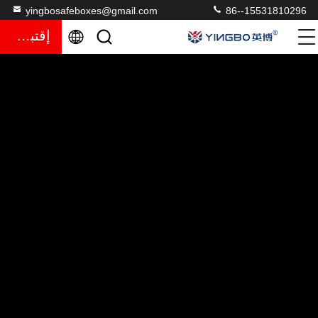
yingbosafeboxes@gmail.com
86--15531810296
إقتباس