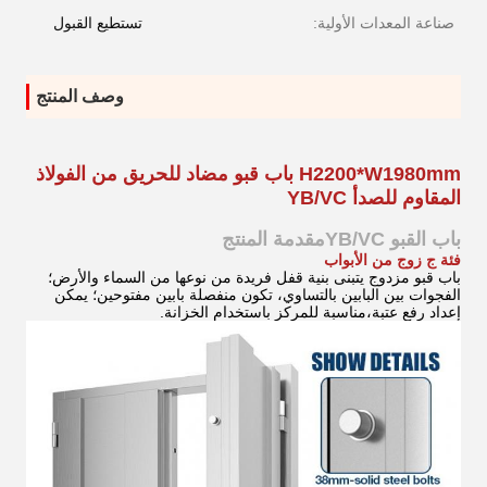
صناعة المعدات الأولية:
تستطيع القبول
وصف المنتج
H2200*W1980mm باب قبو مضاد للحريق من الفولاذ
المقاوم للصدأ YB/VC
باب القبو YB/VC
مقدمة المنتج
فئة ج زوج من الأبواب
باب قبو مزدوج يتبنى بنية قفل فريدة من نوعها من السماء والأرض؛
الفجوات بين البابين بالتساوي، تكون منفصلة بابين مفتوحين؛ يمكن
إعداد رفع عتبة،مناسبة للمركز باستخدام الخزانة.