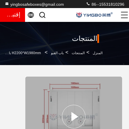
yingbosafeboxes@gmail.com
86--15531810296
إقتباس
المنتجات
>
>
>
المنزل
المنتجات
باب القبو
H2200*W1980mm باب قبو مضاد للحريق الأمن من الفولاذ المقاوم للصدأ للفنادق البنك التجاري باب غرفة قوية