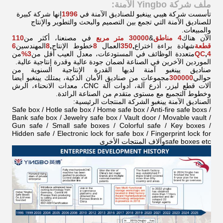
ملف شركة Yingbo الآمنة:
تأسست شركة هيبي يينغبو للصناديق الآمنة في
1996
إنها شركة كبيرة
للصناديق الآمنة التي تجمع بين التصميم والبحث والتطوير والإنتاج
والمبيعات.
الآن هناك
4 مناطق
&
30000 متر مربع
في مصنعنا، أكثر من
110
قطعة
شهادة براءة اختراع
,
350
العمال
8
خطوط الإنتاج
,
8
المهندسين
6
4
,
QC
متعددة الوظائف
في المستودعات، معدل العيب أقل من
3%
من
الموردين الآخرين في الصناعة لضمان جودة عالية وقدرة إنتاجية عالية.
صناديق يينغبو آمنة لديها القدرة الإنتاجية السنوية من
حوالي
300000
مجموعات
من صناديق الأمان الذكية، يمتلك يينغبو أيضا
آلات قطع ليزر، أذرع آلة، أدوات آلة CNC، معدات الانحناء، الرش
وخطوط التجميع مع مستوى متقدم من الصناعة الرائدة.
الصناديق الآمنة يينغبو الشركة المنتجات الرئيسية:
Safe box / Hotle safe box / Home safe box / Anti-fire safe boxs /
Bank safe box / Jewelry safe box / Vault door / Movable vault /
Gun safe / Small safe boxes / Colorful safe / Key boxes /
Hidden safe / Electronic lock for safe box / Fingerprint lock for
safe boxes etcوآلاف المنتجات الأخرى