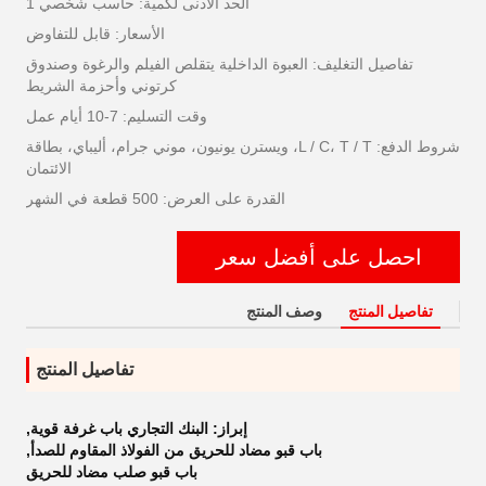
الحد الأدنى لكمية: حاسب شخصي 1
الأسعار: قابل للتفاوض
تفاصيل التغليف: العبوة الداخلية يتقلص الفيلم والرغوة وصندوق
كرتوني وأحزمة الشريط
وقت التسليم: 7-10 أيام عمل
شروط الدفع: L / C، T / T، ويسترن يونيون، موني جرام، أليباي، بطاقة
الائتمان
القدرة على العرض: 500 قطعة في الشهر
احصل على أفضل سعر
تفاصيل المنتج
وصف المنتج
تفاصيل المنتج
إبراز:
البنك التجاري باب غرفة قوية
,
باب قبو مضاد للحريق من الفولاذ المقاوم للصدأ
,
باب قبو صلب مضاد للحريق