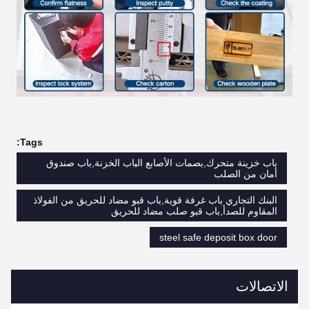
Tags:
باب خزينة متحرك,بصمات الأصابع الباب الخزنة,باب صندوق
أمان من الصلب
البنك التجاري باب غرفة قوية,باب قبو مضاد للحريق من الفولاذ
المقاوم للصدأ,باب قبو صلب مضاد للحريق
steel safe deposit box door
الاتصالات