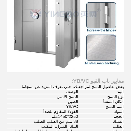
معايير باب القبو YB/VC:
بعض تفاصيل المنتج لمراجعتك، حتى تعرف المزيد عن منتجاتنا.
البند
الوصف
نوع المنتج
المنتج الأمني
مكان المنشأ
الصين
اسم المنتج
YB/VC
المواد
الفولاذ المقاوم للصدأ
الحجم
2250*1450ملم
السلك
38 ملم من الصلب الصلب
الطلب
البنك، المنزل، المكتب