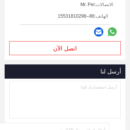
الاتصالات:
Mr. Pei
الهاتف:
86--15531810296
اتصل الآن
أرسل لنا