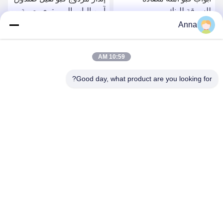
آمن الباب البيومتري بصمة
الصلب المتحرك بإنذار مزدوج
الأصابع قفل يمكن تحريكها
H1800mm للأمن
Anna
احصل على أفضل سعر
احصل على أفضل سعر
10:59 AM
Good day, what product are you looking for?
HEBEI YINGBO SAFE BOXES CO., LTD
yingbosafeboxes@gmail.com
86--15531810296
شارع تشينغشان 5NO مقاطعة وويي مدينة هنغشوى مقاطعة هيبي
الصين