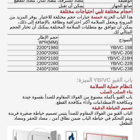
الوظيفة
مضاد للسرقة، مضاد للنار، مضاد للقطع
صانع الجهاز
يمكن أن تقبل
أحجام مختلفة تلبي احتياجات مختلفة
هذا الباب الخزنة
خمسة
خيارات حجم مختلفة للاختيار. يوفر المزيد من
المرونة ويجعل السلامة أكثر احترافية ونظافة. بالإضافة إلى ذلك،
يمكن أن تتوافق مع متطلبات السلامة المختلفة.يمكنك أن تختار الحجم
المثالي لك.
حجم الإطار
النموذج
W*H(MM)
1980*2200
YB/VC-198
2080*2200
YB/VC-208
2180*2300
YB/VC-218H
2280*2300
YB/VC-228
2380*2400
YB/VC-238
باب القبو YB/VC
الميزة:
1نظام حماية السلامة
بناء الصلب الصلب
باب القبو بأكمله مصنوع من الفولاذ المقاوم للصدأ بقسوة جيدة
ومكافحة الاصطدامات وأداء مكافحة القطع.
تصميم الخياطة الدقيقة
الباب القبو من الفولاذ المقاوم للصدأ يتبنى تصميم خياطة صغيرة فريدة
ويتم التحكم في خياطة الباب ضمن نطاق آمن ، مضاد للحفر ومضاد
التطفل.